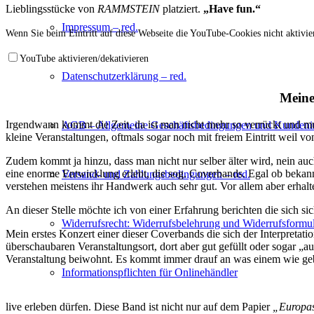
Lieblingsstücke von
RAMMSTEIN
platziert.
„Have fun.“
Impressum – red.
Wenn Sie beim Eintritt auf diese Webseite die YouTube-Cookies nicht aktivier
YouTube aktivieren/dekativieren
Datenschutzerklärung – red.
Meine
Irgendwann kommt die Zeit, da ist man nicht mehr so verrückt und mus
AGB – Allgemeine Geschäftsbedingungen und Kundenin
kleine Veranstaltungen, oftmals sogar noch mit freiem Eintritt weil vo
Zudem kommt ja hinzu, dass man nicht nur selber älter wird, nein au
eine enorme Entwicklung erlebt, die sog. Coverbands. Egal ob bekannt
Versand- und Zahlungsbedingungen – red.
verstehen meistens ihr Handwerk auch sehr gut. Vor allem aber erhal
An dieser Stelle möchte ich von einer Erfahrung berichten die sich sic
Widerrufsrecht: Widerrufsbelehrung und Widerrufsformul
Mein erstes Konzert einer dieser Coverbands die sich der Interpretat
überschaubaren Veranstaltungsort, dort aber gut gefüllt oder sogar „
Veranstaltung beiwohnt. Es kommt immer drauf an was einem wie geb
Informationspflichten für Onlinehändler
live erleben dürfen. Diese Band ist nicht nur auf dem Papier
„Europas