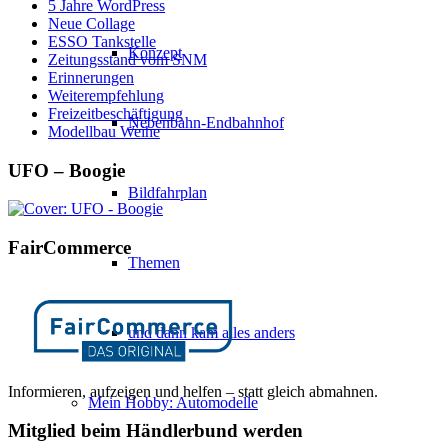
5 Jahre WordPress
Neue Collage
ESSO Tankstelle
Konzept
Zeitungsstand vom SNM
Erinnerungen
Weiterempfehlung
Freizeitbeschäftigung
Nebenbahn-Endbahnhof
Modellbau Weihe
UFO – Boogie
Bildfahrplan
FairCommerce
Themen
und dann kam alles anders
Informieren, aufzeigen und helfen – statt gleich abmahnen.
Mein Hobby: Automodelle
Mitglied beim Händlerbund werden