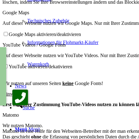
löschen, indem Sie Ihre Browsereinstellungen ändern und das Blockie
Google Maps
Technisches Zubehör
Auf dieser Webseite nutzen wir Google Maps. Nur mit Ihrer Zustim
Google Maps aktivieren/deaktivieren
Informationen für Flohmarkt-Käufer
YouTube Videos / Google Fonts
Auf dieser Webseite nutzen wir YouTube Videos. Nur mit Ihrer Zus
Warenkorb
YouTube aktivieren/dekativieren
Wir nutzen auf unseren Seiten
keine
Google Fonts!
News
Hinweis:
Erst mit
Ihrer
Zustimmung YouTube-Videos nutzen zu können lädt
Suche
Matomo
Wir nutzen Matomo.
Menü
Menü
Matomo ist eine Hilfe für den Webseiten-Betreiber mit der man erken
Das geschieht
ohne
die Erfassung von persönlichen Daten durch die 