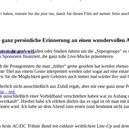
t haben, müssen Sie das jetzt tun, damit Sie diesen Film auf meiner Seite ansc
 ganz persönliche Erinnerung an einen wundervollen 
s in die großen Hallen oder Stadien fahren um die „Supergroups“ zu seh
formationen – red.
n Sponsoren finanziert, die ganz tolle Live-Mucke präsentieren.
ch die Protagonisten die man „früher“ gerne gesehen hat werden ebenso 
e Titel aus einem Genre interpretiert werden oder sogar auf eine einz
ten Sie die Möglichkeit gern Gehörtes auch immer mal wieder live und
herlich nicht ausschließlich aus Zufall ergab, aber mir eine ganz neue P
ar – red.
ion ausschließlich einer Vorbildband verschrieben haben war zu Anfang
ausverkauft“. Hierbei habe ich erleben dürfen das es egal ist ob man m
oten wird. Ich habe an dem Abend zum ersten (und bestimmt nicht zu
 beste AC/DC Tribute Band mit exklusiv weiblichem Line-Up und 