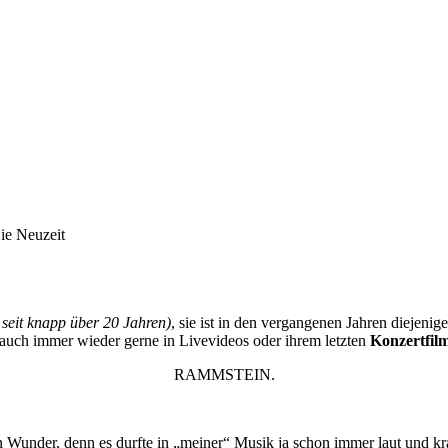
ie Neuzeit
t seit knapp über 20 Jahren)
, sie ist in den vergangenen Jahren diejenig
uch immer wieder gerne in Livevideos oder ihrem letzten
Konzertfi
RAMMSTEIN.
n Wunder, denn es durfte in „meiner“ Musik ja schon immer laut und k