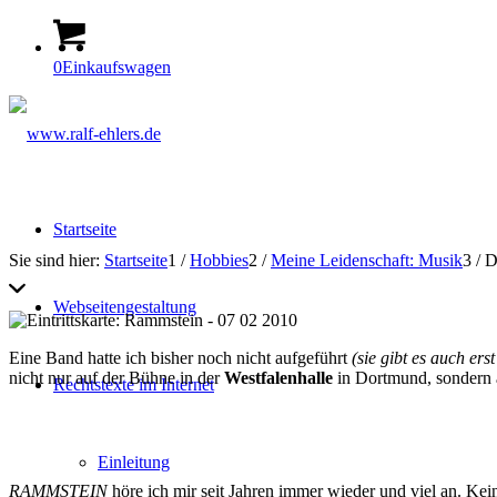
0
Einkaufswagen
Startseite
Sie sind hier:
Startseite
1
/
Hobbies
2
/
Meine Leidenschaft: Musik
3
/
D
Webseitengestaltung
Eine Band hatte ich bisher noch nicht aufgeführt
(sie gibt es auch ers
nicht nur auf der Bühne in der
Westfalenhalle
in Dortmund, sondern a
Rechtstexte im Internet
Einleitung
RAMMSTEIN
höre ich mir seit Jahren immer wieder und viel an. Kei