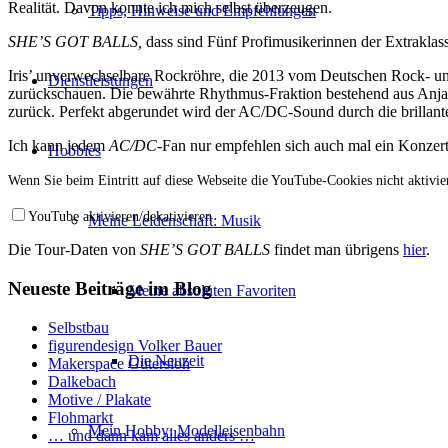
Realität. Davon konnte ich mich selbst überzeugen.
Tipps, Hinweise und Empfehlungen
SHE’S GOT BALLS,
dass sind Fünf Profimusikerinnen der Extraklas
Iris’ unverwechselbare Rockröhre, die 2013 vom Deutschen Rock- un
Dienstleistungen
zurückschauen. Die bewährte Rhythmus-Fraktion bestehend aus Anja (
zurück. Perfekt abgerundet wird der AC/DC-Sound durch die brillante
Ich kann jedem
AC/DC
-Fan nur empfehlen sich auch mal ein Konzert 
Hobbies
Wenn Sie beim Eintritt auf diese Webseite die YouTube-Cookies nicht aktivier
YouTube aktivieren/dekativieren
Meine Leidenschaft: Musik
Die Tour-Daten von
SHE’S GOT BALLS
findet man übrigens
hier
.
Neueste Beiträge im Blog
Meine absoluten Favoriten
Selbstbau
figurendesign Volker Bauer
Die Neuzeit
Makerspace Gütersloh
Dalkebach
Motive / Plakate
Flohmarkt
Mein Hobby: Modelleisenbahn
… und dann kam alles anders …