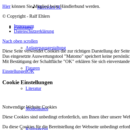
Hier
können Sie Mitglied beim Händlerbund werden.
Mercedes SL
© Copyright - Ralf Ehlers
Impressum
Flohmarkt
Datenschutzerklärung
Nach oben scrollen
Anlagenausgestaltung
Diese Seite verwendet Cookies die zur richtigen Darstellung der Sei
Das eingesetzte Auswertungstool "Matomo" speichert keine persönli
Mit Bestätigung der Schaltfläche "OK" erklären Sie sich einverstande
Figuren
Einstellungen
OK
Cookie Einstellungen
Literatur
Notwendige Website Cookies
Modellautos
Diese Cookies sind unbedingt erforderlich, um Ihnen über unsere Webs
Da diese Cookies für die Bereitstellung der Webseite unbedingt erford
Rollmaterial